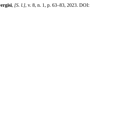
ergisi
,
[S. l.]
, v. 8, n. 1, p. 63–83, 2023. DOI: