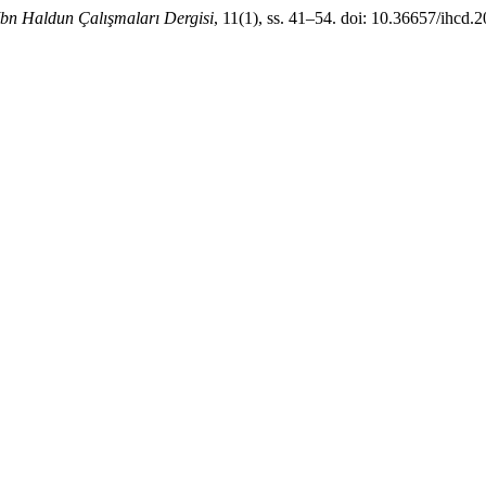
İbn Haldun Çalışmaları Dergisi
, 11(1), ss. 41–54. doi: 10.36657/ihcd.