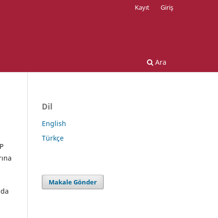
Kayıt
Giriş
Ara
Dil
English
Türkçe
KP
rına
Makale Gönder
uda