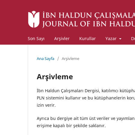
Lütfen
dikkat:
Bu
web
sitesi
bir
Son Sayı
Arşivler
Kurullar
Yazar
D
erişilebilirlik
sistemi
içerir.
Web
Ana Sayfa
/
Arşivleme
sitesini,
ekran
Arşivleme
okuyucu
kullanan
görme
İbn Haldun Çalışmaları Dergisi, katılımcı kütüph
engellilere
PLN sistemini kullanır ve bu kütüphanelerin koru
göre
izin verir.
ayarlamak
için
Control-
Ayrıca bu dergiye ait tüm üst veriler ve yayıml
F11'e
erişime kapalı bir şekilde saklanır.
basın;