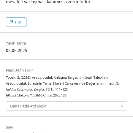
mesafeli yaklaşması kanımızca zorunludur.
PDF
Yayın Tarihi
05.06.2025
Nasıl Atıf Yapılır
Topak, S. (2025). Arabuluculuk Anlaşma Belgesinin İptali Talebinin
Arabuluculuk Sürecinin Temel İlkeleri Çerçevesinde Değerlendirilmesi.
İbn
Haldun Çalışmaları Dergisi
,
10
(1), 111–125.
https://doi.org/10.36657/ihcd.2025.136
Daha Fazla Atıf Biçimi
Sayı