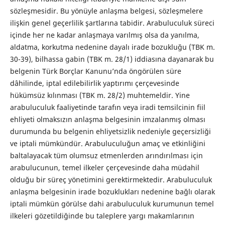
sözleşmesidir. Bu yönüyle anlaşma belgesi, sözleşmelere
ilişkin genel geçerlilik şartlarına tabidir. Arabuluculuk süreci
içinde her ne kadar anlaşmaya varılmış olsa da yanılma,
aldatma, korkutma nedenine dayalı irade bozukluğu (TBK m.
30-39), bilhassa gabin (TBK m. 28/1) iddiasına dayanarak bu
belgenin Türk Borçlar Kanunu’nda öngörülen süre
dâhilinde, iptal edilebilirlik yaptırımı çerçevesinde
hükümsüz kılınması (TBK m. 28/2) muhtemeldir. Yine
arabuluculuk faaliyetinde tarafın veya iradi temsilcinin fiil
ehliyeti olmaksızın anlaşma belgesinin imzalanmış olması
durumunda bu belgenin ehliyetsizlik nedeniyle geçersizliği
ve iptali mümkündür. Arabuluculuğun amaç ve etkinliğini
baltalayacak tüm olumsuz etmenlerden arındırılması için
arabulucunun, temel ilkeler çerçevesinde daha müdahil
olduğu bir süreç yönetimini gerektirmektedir. Arabuluculuk
anlaşma belgesinin irade bozuklukları nedenine bağlı olarak
iptali mümkün görülse dahi arabuluculuk kurumunun temel
ilkeleri gözetildiğinde bu taleplere yargı makamlarının