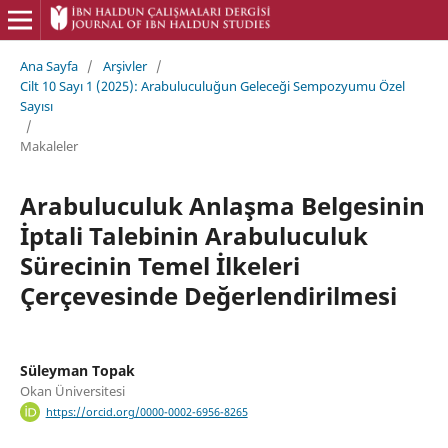
Lütfen
dikkat:
Bu
Ana Sayfa
/
Arşivler
/
web
Cilt 10 Sayı 1 (2025): Arabuluculuğun Geleceği Sempozyumu Özel
sitesi
Sayısı
bir
/
erişilebilirlik
Makaleler
sistemi
içerir.
Arabuluculuk Anlaşma Belgesinin
İptali Talebinin Arabuluculuk
Sürecinin Temel İlkeleri
Çerçevesinde Değerlendirilmesi
Süleyman Topak
Okan Üniversitesi
https://orcid.org/0000-0002-6956-8265